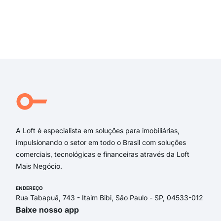
Rua 
Rua 
Rua 
Exi
Mar
rua 
rua
Rua 
Cida
R. G
A Loft é especialista em soluções para imobiliárias,
impulsionando o setor em todo o Brasil com soluções
comerciais, tecnológicas e financeiras através da Loft
Mais Negócio.
ENDEREÇO
Rua Tabapuã, 743 - Itaim Bibi, São Paulo - SP, 04533-012
Baixe nosso app