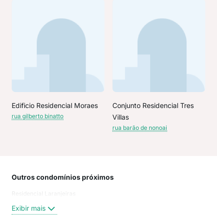
Edificio Residencial Moraes
Conjunto Residencial Tres
rua gilberto binatto
Villas
rua barão de nonoai
Outros condomínios próximos
Rua
Residencial Laranjeiras
rua 
Eix
Exibir mais
Tam