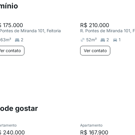
mínio
 175.000
R$ 210.000
 Pontes de Miranda 101, Feitoria
R. Pontes de Miranda 101, Fe
63
m²
2
52
m²
2
1
er contato
Ver contato
pode gostar
artamento
Apartamento
$ 240.000
R$ 167.900