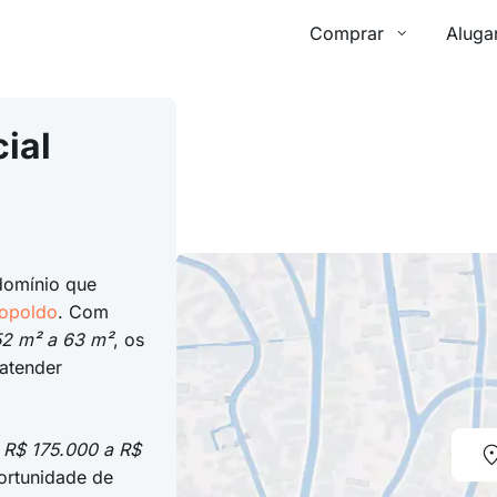
Comprar
Aluga
ial
domínio que
opoldo
. Com
2 m² a 63 m²
, os
atender
 R$ 175.000 a R$
ortunidade de