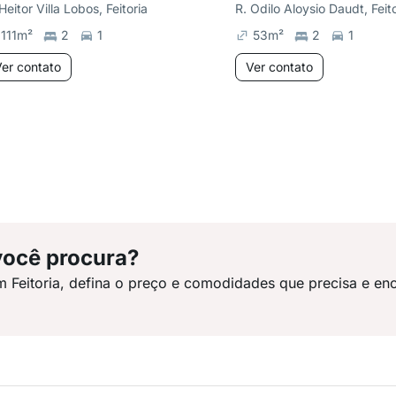
Heitor Villa Lobos, Feitoria
R. Odilo Aloysio Daudt, Feit
111
m²
2
1
53
m²
2
1
er contato
Ver contato
você procura?
m Feitoria, defina o preço e comodidades que precisa e en