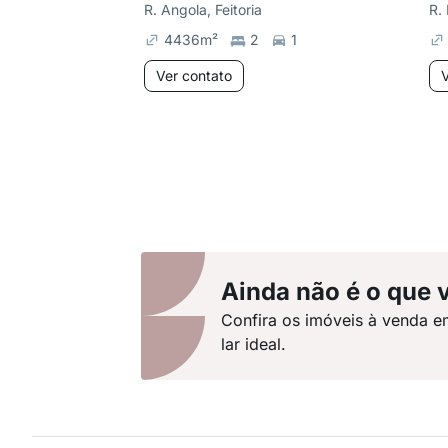
R. Angola, Feitoria
R. 
4436
m²
2
1
Ver contato
V
Ainda não é o que 
Confira os imóveis à venda e
lar ideal.