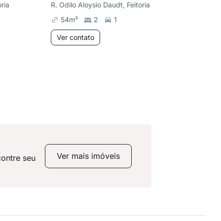
oria
R. Odilo Aloysio Daudt, Feitoria
R. Odilo 
54
m²
2
1
48
m²
Ver contato
Ver co
Ver mais imóveis
contre seu