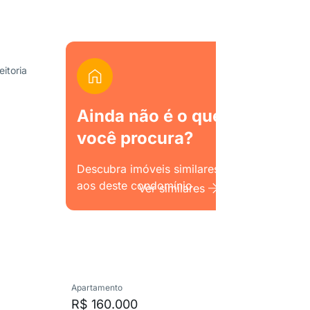
itoria
Ainda não é o que
você procura?
Descubra imóveis similares
aos deste condomínio.
Ver similares
Apartamento
Apartame
R$ 160.000
R$ 166