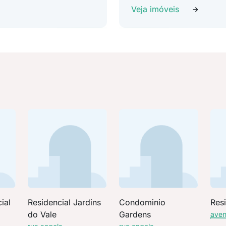
Veja imóveis
ial
Residencial Jardins
Condominio
Res
do Vale
Gardens
aven