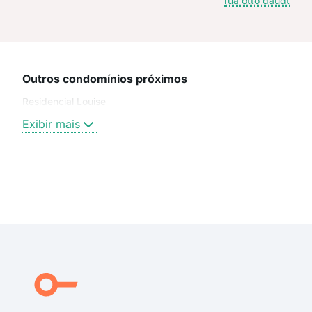
rua otto daudt
Outros condomínios próximos
Residencial Louise
Exibir mais