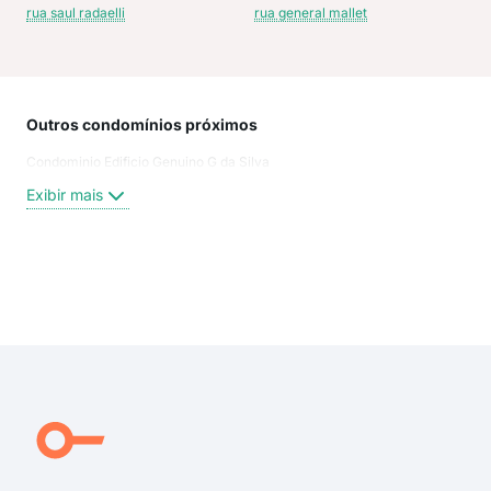
rua saul radaelli
rua general mallet
Outros condomínios próximos
Rua
Condominio Edificio Genuino G da Silva
Rua 
Rua
Exibir mais
Rua
rua 
Rua 
Joã
Exi
CAR
Gene
AV.
Rua
Car
Ave