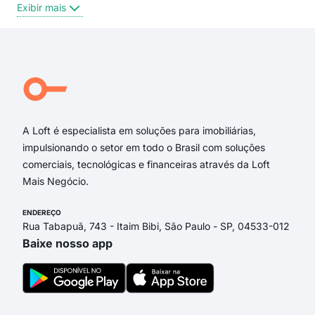
Exibir mais
Exi
Rua Cento e Quarenta e Um
Avenida Treze
Rua Rubens Siqueira Maia
Rua Cento e Quarenta e Sete
Rua das Jaboticabeiras
Rua Judith Maria do Carmo
A Loft é especialista em soluções para imobiliárias,
impulsionando o setor em todo o Brasil com soluções
comerciais, tecnológicas e financeiras através da Loft
Mais Negócio.
ENDEREÇO
Rua Tabapuã, 743 - Itaim Bibi, São Paulo - SP, 04533-012
Baixe nosso app