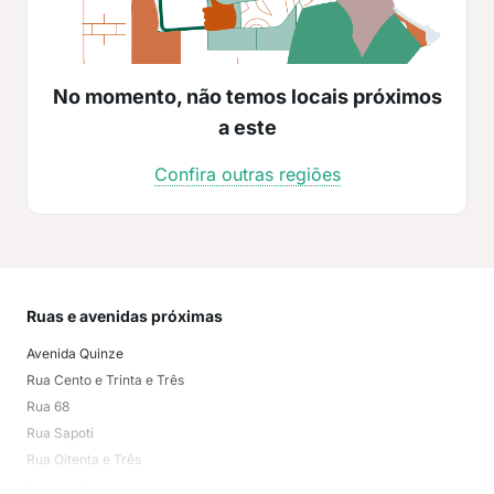
No momento, não temos locais próximos
a este
Confira outras regiões
Ruas e avenidas próximas
Mai
Avenida Quinze
Cen
Rua Cento e Trinta e Três
Cen
Rua 68
Eld
Rua Sapoti
San
Rua Oitenta e Três
Ale
Avenida Um
Nov