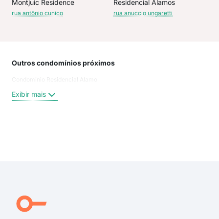
Montjuic Residence
Residencial Alamos
rua antônio cunico
rua anuccio ungaretti
Outros condomínios próximos
Rua
Condominio Residencial Alamo
Rua
rua 
Exibir mais
rua 
rua 
rua
Anuc
Exi
Con
Rua
Mar
Ann
Rua
Aven