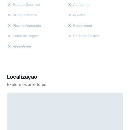
Espaço Gourmet
Academia
Brinquedoteca
Quadra
Piscina Aquecida
Playground
Salão de Jogos
Salão de Festas
Área Verde
Localização
Explore os arredores