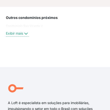
Outros condomínios próximos
Rua
Condominio Sao Vicente V
Rua
Rua 
Exibir mais
Rua
Rua
Rua 
Ave
Exi
rua 
rua 
Rua
Rua 
rua 
rua 
A Loft é especialista em soluções para imobiliárias,
impulsionando o setor em todo o Brasil com soluções