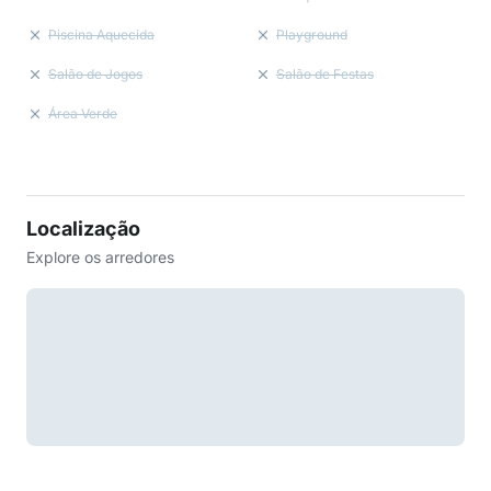
Piscina Aquecida
Playground
Salão de Jogos
Salão de Festas
Área Verde
Localização
Explore os arredores