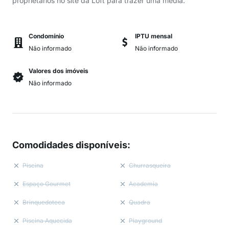
proprietários no site da Loft para trazer uma média.
Condomínio
IPTU mensal
Não informado
Não informado
Valores dos imóveis
Não informado
Comodidades disponíveis
:
Piscina
Churrasqueira
Espaço Gourmet
Academia
Brinquedoteca
Quadra
Piscina Aquecida
Playground