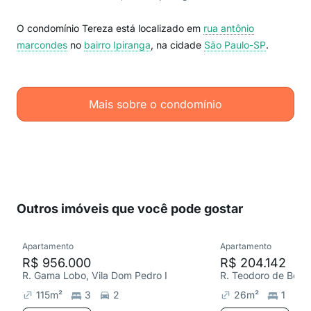
O condomínio Tereza está localizado em
rua antônio
marcondes
no
bairro Ipiranga
, na cidade
São Paulo-SP
.
Mais sobre o condomínio
Outros imóveis que você pode gostar
Apartamento
Apartamento
R$ 956.000
R$ 204.142
R. Gama Lobo, Vila Dom Pedro I
115
m²
3
2
26
m²
1