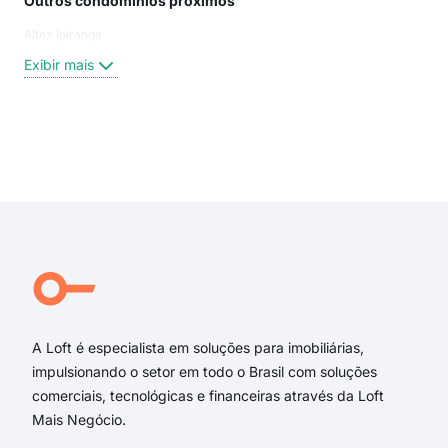
Outros condomínios próximos
Rua
Altez Ipiranga
Vint
Rua 
Exibir mais
Rua
rua
ave
rua
Exi
rua 
Rua
28 
Vint
Rua 
Ribe
A Loft é especialista em soluções para imobiliárias,
impulsionando o setor em todo o Brasil com soluções
comerciais, tecnológicas e financeiras através da Loft
Mais Negócio.