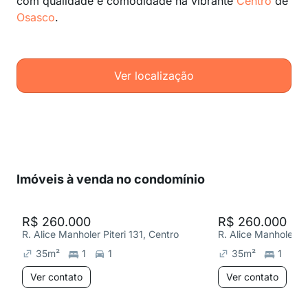
com qualidade e comodidade na vibrante
Centro
de
Osasco
.
Ver localização
Imóveis à venda no condomínio
R$ 260.000
R$ 260.000
R. Alice Manholer Piteri 131, Centro
R. Alice Manholer Pi
35
m²
1
1
35
m²
1
1
Ver contato
Ver contato