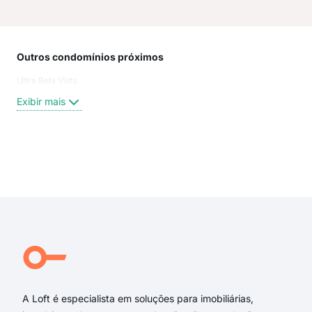
Outros condomínios próximos
Rua
Ultra Bela Vista
Rua 
Larg
Exibir mais
Alic
Rua 
rua 
larg
Exi
Rua
rua
rua
rua 
Pas
Eclí
A Loft é especialista em soluções para imobiliárias,