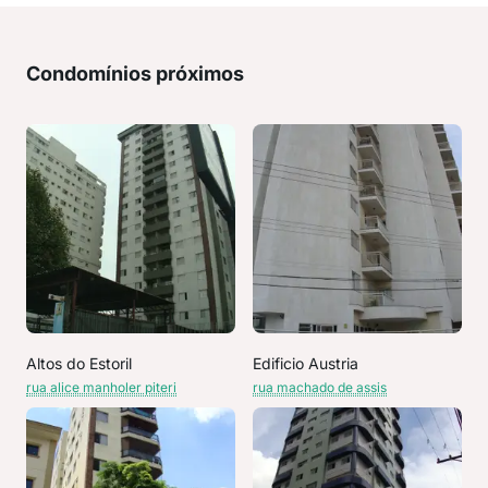
Condomínios próximos
Altos do Estoril
Edificio Austria
rua alice manholer piteri
rua machado de assis