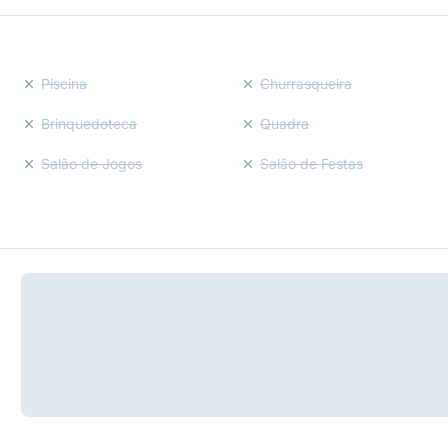
Piscina
Churrasqueira
Brinquedoteca
Quadra
Salão de Jogos
Salão de Festas