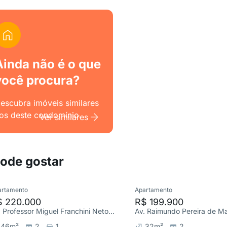
Ainda não é o que
você procura?
escubra imóveis similares
os deste condomínio.
Ver similares
pode gostar
artamento
Apartamento
$ 220.000
R$ 199.900
Av. Professor Miguel Franchini Neto, Loteamento City Jaragua
46
m²
2
1
32
m²
2