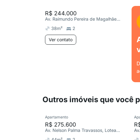
R$ 244.000
Av. Raimundo Pereira de Magalhães 10797, Jardim Cliper
38
m²
2
Ver contato
D
a
Outros imóveis que você 
Apartamento
Ap
R$ 275.600
R
Av. Nelson Palma Travassos, Loteamento City Jaragua
44
m²
2