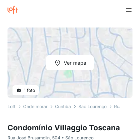
Ver mapa
1 foto
Loft
Onde morar
Curitiba
São Lourenço
Rua José Br
Condomínio Villaggio Toscana
Rua José Brusamolin, 504 • São Lourenço