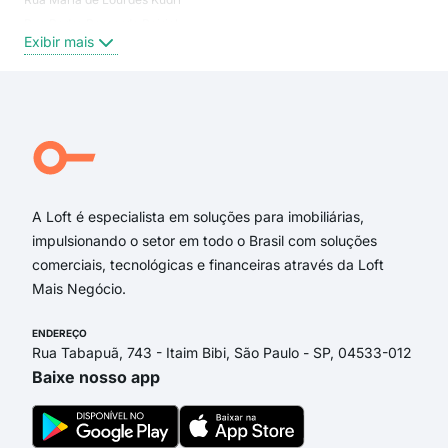
Rua Padre Bernardo Peirick
Ting
Exibir mais
Exi
Rua Francisco Krainski
rua maria de lourdes kudri
rua reinaldo hecke
Rua Clio Gloger Isfer
Rua Doutor José Burigo
Rua Valentin Klinczak
A Loft é especialista em soluções para imobiliárias,
impulsionando o setor em todo o Brasil com soluções
comerciais, tecnológicas e financeiras através da Loft
Mais Negócio.
ENDEREÇO
Rua Tabapuã, 743 - Itaim Bibi, São Paulo - SP, 04533-012
Baixe nosso app