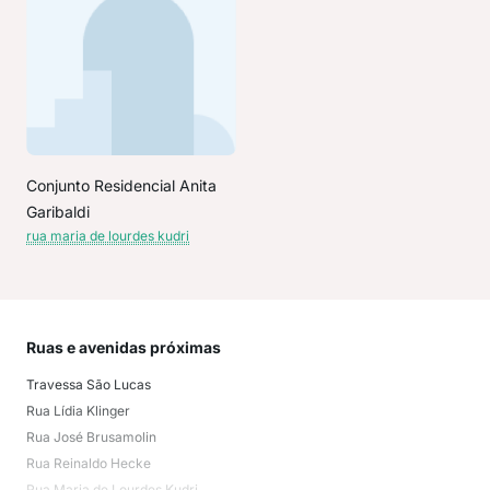
Conjunto Residencial Anita
Garibaldi
rua maria de lourdes kudri
Ruas e avenidas próximas
Mai
Travessa São Lucas
Cwb
Rua Lídia Klinger
CWB
Rua José Brusamolin
CWB
Rua Reinaldo Hecke
CWB
Rua Maria de Lourdes Kudri
Cwb