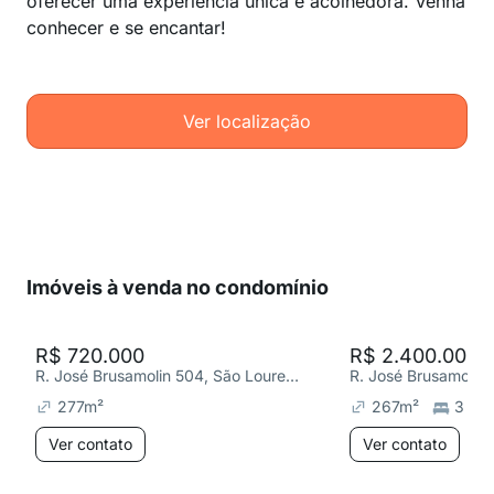
oferecer uma experiência única e acolhedora. Venha
conhecer e se encantar!
Ver localização
Imóveis à venda no condomínio
R$ 720.000
R$ 2.400.000
R. José Brusamolin 504, São Lourenço
277
m²
267
m²
3
Ver contato
Ver contato