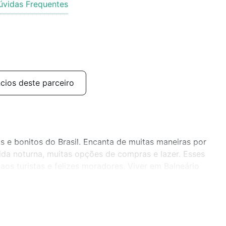
úvidas Frequentes
cios deste parceiro
 e bonitos do Brasil. Encanta de muitas maneiras por
vida noturna, muitas opções de compras e lazer. Esses
aos turistas e felizes moradores. Viver em Balneário
 entende o verdadeiro significado de qualidade de