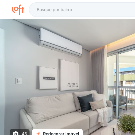
45
Redecorar imóvel