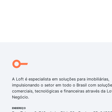
- Portão Eletrônico
- Porta Branca Laqueada
- Gás Central
Pronto para morar
Forma de pagamento
- À vista
- Parcelamento durante a obra
- Financiamento Bancário
Os valores estão sujeitos a alteração sem aviso prévio
A Loft é especialista em soluções para imobiliárias,
impulsionando o setor em todo o Brasil com soluçõ
Gostou do imóvel? Envie sua proposta!
comerciais, tecnológicas e financeiras através da Lo
Negócio.
Imóvel disponível para visitação. Agende uma visita 
ENDEREÇO