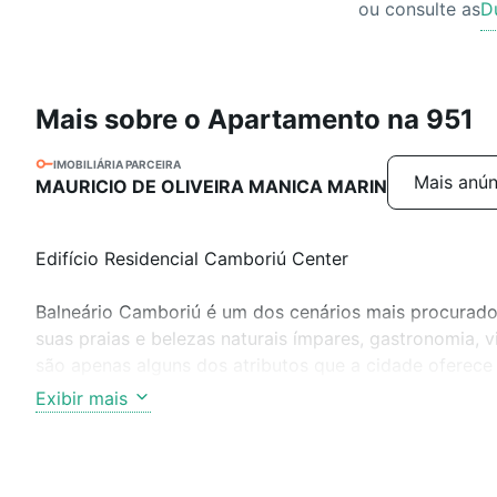
ou consulte as
D
Mais sobre o Apartamento na 951
IMOBILIÁRIA PARCEIRA
Mais anún
MAURICIO DE OLIVEIRA MANICA MARIN
Edifício Residencial Camboriú Center
Balneário Camboriú é um dos cenários mais procurados
suas praias e belezas naturais ímpares, gastronomia, 
são apenas alguns dos atributos que a cidade oferece 
Camboriú é ter um mundo de possibilidades. Aqui você
Exibir mais
vida.
EMPREENDIMENTO