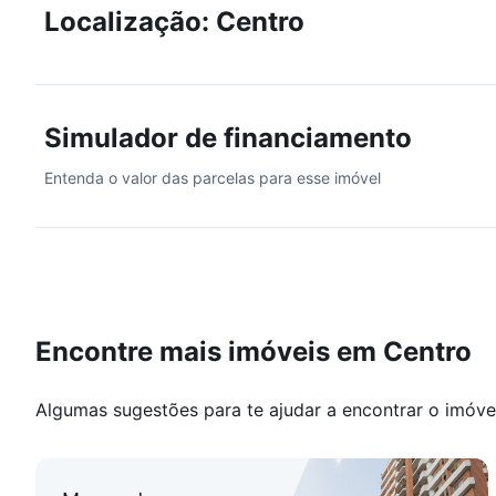
Localização: Centro
- Composto por uma Torre
- Design Contemporâneo
- Hall de entrada
- 20 Pavimentos
Simulador de financiamento
- 02 Elevadores
Entenda o valor das parcelas para esse imóvel
ÁREA DE LAZER
- Piscina
- Sala de jogos
- Salão de Festas
- Espaço Gourmet
- Academia
Encontre mais imóveis em Centro
- Sauna
- Playground
Algumas sugestões para te ajudar a encontrar o imóve
*Todas as áreas sociais mobiliadas, decoradas e clima