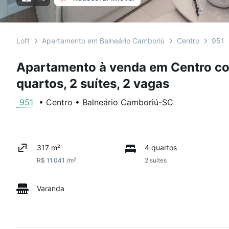
Loft
Apartamento em Balneário Camboriú
Centro
951
Apartamento à venda em Centro co
quartos, 2 suítes, 2 vagas
951
•
Centro
•
Balneário Camboriú
-
SC
317 m²
4 quartos
R$ 11.041 /m²
2 suítes
Varanda