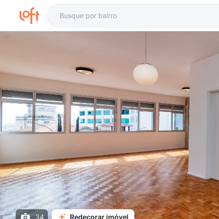
34
Redecorar imóvel