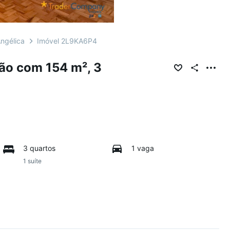
ngélica
Imóvel 2L9KA6P4
ão com 154 m², 3
3 quartos
1 vaga
1 suíte