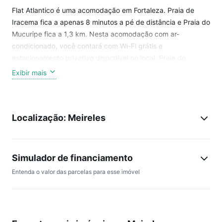
Flat Atlantico é uma acomodação em Fortaleza. Praia de
Iracema fica a apenas 8 minutos a pé de distância e Praia do
Mucuripe fica a 1,3 km. Nesta acomodação com ar-
condicionado, você contará com Wi-Fi grátis e
estacionamento privativo disponível no local. Praia do
Meireles fica a 2 minutos a pé de distância.
Exibir mais
O apartamento tem 2 quartos, cozinha completa e 2
banheiros. Você terá TV de tela plana à sua disposição.
Localização: Meireles
Há vários pontos de interesse famosos perto do Flat,
incluindo Museu de Imagem e Som do Ceará, Palácio da
Abolição e Centro de Artesanato do Ceará. O aeroporto fica
Simulador de financiamento
a 8 km da acomodação.
Entenda o valor das parcelas para esse imóvel