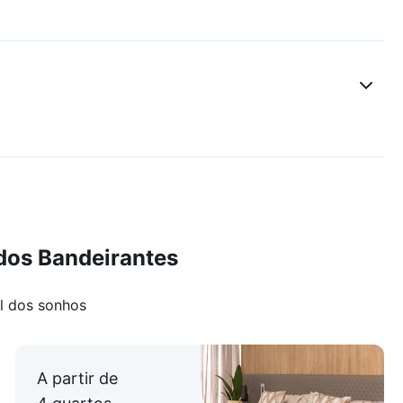
e o Canal do Cortado. Estes parques proporcionam
contato com a natureza, ideais para finais de semana em
vo.
o Rio de Janeiro é uma excelente opção para quem
e comodidades.
dos Bandeirantes
l dos sonhos
A partir de