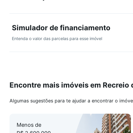
Ecológico Municipal de Marapendi, o Morro do Urubu 
diversas oportunidades para atividades ao ar livre e 
família ou para quem busca um estilo de vida mais ati
Simulador de financiamento
Com todas essas características, este apartamento n
Entenda o valor das parcelas para esse imóvel
busca um lar confortável, bem localizado e repleto d
Encontre mais imóveis em Recreio 
Algumas sugestões para te ajudar a encontrar o imóve
Menos de