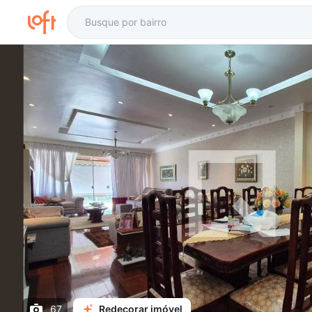
67
Redecorar imóvel