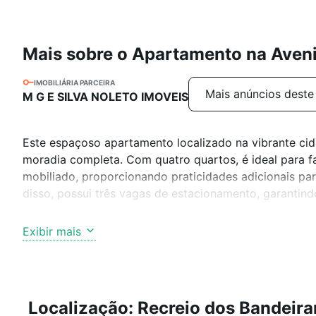
Mais sobre o Apartamento na Aven
IMOBILIÁRIA PARCEIRA
Mais anúncios deste
M G E SILVA NOLETO IMOVEIS
Este espaçoso apartamento localizado na vibrante cid
moradia completa. Com quatro quartos, é ideal para f
mobiliado, proporcionando praticidades adicionais p
disso, possui três vagas de estacionamento, garantind
Entre as comodidades do apartamento, destacam-se 
Exibir mais
relaxamento ou confraternizações, e a possibilidade d
acolhedor para todos os membros da família, incluindo
A localização do imóvel é outro ponto forte. Nas pro
Localização: Recreio dos Bandeira
tranquilidades em termos de atendimento médico, e vá