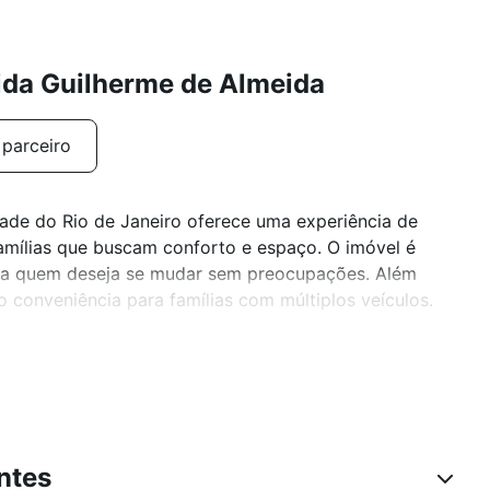
ida Guilherme de Almeida
 parceiro
ade do Rio de Janeiro oferece uma experiência de
amílias que buscam conforto e espaço. O imóvel é
ara quem deseja se mudar sem preocupações. Além
o conveniência para famílias com múltiplos veículos.
uma ampla varanda, perfeita para momentos de
e ter animais de estimação, tornando-o um lar
 os de quatro patas.
ximidades, encontram-se um hospital que oferece
ntes
rias opções de lazer ao ar livre, como o Parque