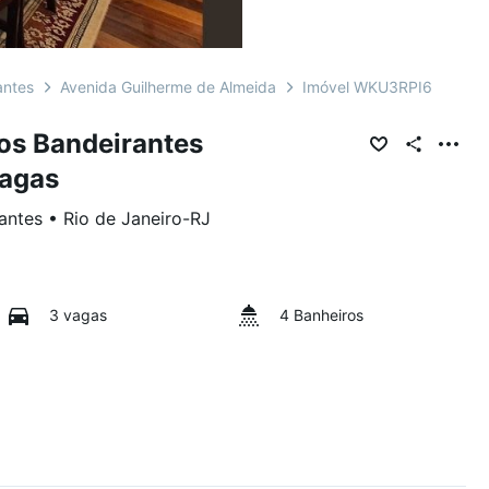
antes
Avenida Guilherme de Almeida
Imóvel WKU3RPI6
os Bandeirantes
vagas
antes
•
Rio de Janeiro
-
RJ
3 vagas
4 Banheiros