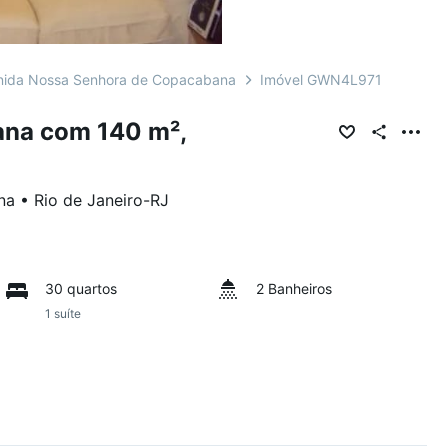
nida Nossa Senhora de Copacabana
Imóvel GWN4L971
na com 140 m²,
na
•
Rio de Janeiro
-
RJ
30 quartos
2 Banheiros
1 suíte