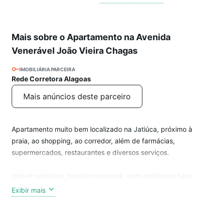
Mais sobre o Apartamento na Avenida
Venerável João Vieira Chagas
IMOBILIÁRIA PARCEIRA
Rede Corretora Alagoas
Mais anúncios deste parceiro
Apartamento muito bem localizado na Jatiúca, próximo à
praia, ao shopping, ao corredor, além de farmácias,
supermercados, restaurantes e diversos serviços.
Imóvel ventilado, posição nascente, com ambientes bem
distribuídos.
Exibir mais
Características do imóvel: