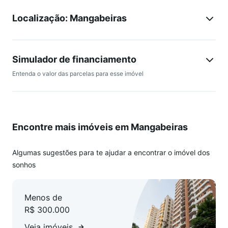
2 quartos
Localização: Mangabeiras
2 banheiros
Sala em L
Varanda
Cozinha
Simulador de financiamento
Área de serviço
Entenda o valor das parcelas para esse imóvel
Posição nascente
Condomínio:
Portaria 24h
Encontre mais imóveis em Mangabeiras
Ótima oportunidade para morar ou investir em uma das
melhores regiões.
Algumas sugestões para te ajudar a encontrar o imóvel dos
sonhos
Pontos Fortes: Localização, Espaço interno, Varanda, 2
banheiros.
Menos de
R$ 300.000
Veja imóveis