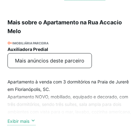
Mais sobre o Apartamento na Rua Accacio
Melo
IMOBILIÁRIA PARCEIRA
Auxiliadora Predial
Mais anúncios deste parceiro
Apartamento à venda com 3 dormitórios na Praia de Jurerê
em Florianópolis, SC.
Apartamento NOVO, mobiliado, equipado e decorado, com
três dormitórios, sendo três suítes, sala ampla para dois
ambientes com vista para o mar, lavabo, cozinha americana,
lavanderia, churrasqueira à carvão tipo parrila.
Exibir mais
Sacada na sala, persianas elétricas, piso vinílico na área
íntima e porcelanato na área social.