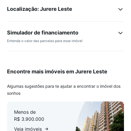
Duas vagas de garagem. À um minuto de caminhada da
Localização: Jurere Leste
praia e próximo de mercados, padarias, e demais comércios
e serviços de Jurerê.
Condomínio conta com piscina e salão de festas no ático. Na
quadra do mar, em Jurerê"
Simulador de financiamento
Entenda o valor das parcelas para esse imóvel
Encontre mais imóveis em Jurere Leste
Algumas sugestões para te ajudar a encontrar o imóvel dos
sonhos
Menos de
R$ 3.900.000
Veja imóveis