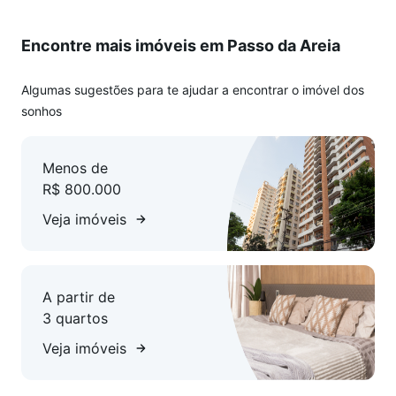
acústico. Os ambientes foram planejados para oferecer
funcionalidade e aproveitamento eficiente dos espaços.
Encontre mais imóveis em Passo da Areia
Localizado em uma das regiões mais valorizadas da cidade,
está próximo a diversos comércios, além de contar com fácil
Algumas sugestões para te ajudar a encontrar o imóvel dos
acesso a mercados, farmácias, escolas, academias e
sonhos
restaurantes. Possui rápida conexão com as principais vias
de Porto Alegre.
Menos de
R$ 800.000
Veja imóveis
A partir de
3 quartos
Veja imóveis