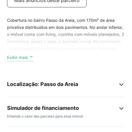
Mais anúncios deste parceiro
Cobertura no bairro Passo da Areia, com 170m² de área
privativa distribuídos em dois pavimentos. No andar inferior,
o imóvel conta com living, cozinha com móveis planejados, 2
dormitórios, sendo 1 suíte, e banheiro social. No pavimento
superior, possui amplo espaço de convivência com lareira,
ambiente gourmet com churrasqueira e um terceiro
Exibir mais
dormitório com banheiro privativo. A área externa dispõe de
terraço, pergolado em madeira, cobertura em policarbonato
e deck com SPA para até 4 pessoas. Conta ainda com
Localização: Passo da Areia
lavanderia independente, vaga dupla de garagem e
depósito privativo.
O imóvel possui diferenciais que agregam conforto e
Simulador de financiamento
praticidade, como sistema de energia fotovoltaica,
Entenda o valor das parcelas para esse imóvel
preparação para carregamento de veículo elétrico e
esquadrias em PVC com vidros de desempenho térmico e