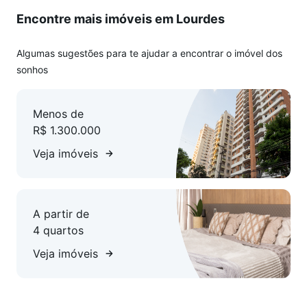
Encontre mais imóveis em Lourdes
Agende já sua visita e venha conhecer esta excelente
oportunidade!
Algumas sugestões para te ajudar a encontrar o imóvel dos
sonhos
Menos de
R$ 1.300.000
Veja imóveis
A partir de
4 quartos
Veja imóveis