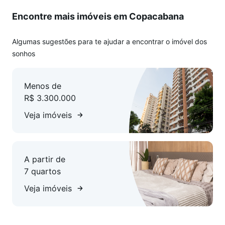
* cozinha com copa
Encontre mais imóveis em Copacabana
* quarto de serviço
* banheiro de serviço
* portaria 24hrs
Algumas sugestões para te ajudar a encontrar o imóvel dos
* vaga de garagem
sonhos
Agende uma visita com a equipe de pré atendimento.
Menos de
R$ 3.300.000
Veja imóveis
A partir de
7 quartos
Veja imóveis