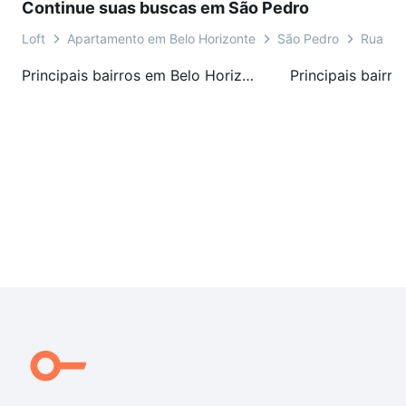
Continue suas buscas em São Pedro
Valores sujeitos a alteração sem aviso prévio.
Loft
Apartamento em Belo Horizonte
São Pedro
Rua Bol
Principais bairros em Belo Horizonte, MG