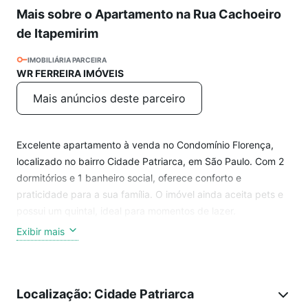
Mais sobre o Apartamento na Rua Cachoeiro
de Itapemirim
IMOBILIÁRIA PARCEIRA
WR FERREIRA IMÓVEIS
Mais anúncios deste parceiro
Excelente apartamento à venda no Condomínio Florença,
localizado no bairro Cidade Patriarca, em São Paulo. Com 2
dormitórios e 1 banheiro social, oferece conforto e
praticidade para a sua família. O imóvel ainda aceita pets e
possui um quintal, ideal para momentos de lazer.
Exibir mais
Não perca a chance de conhecer esse ótimo espaço! Confira
o tour virtual disponível.
Localização: Cidade Patriarca
O imóvel também conta com um quintal, ideal para quem