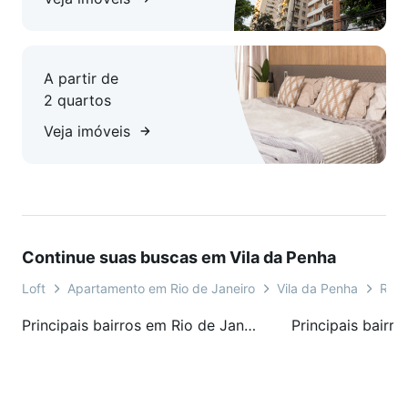
Seu novo lar na Vila da Penha espera por você!
A partir de
2 quartos
Veja imóveis
Continue suas buscas em Vila da Penha
Loft
Apartamento em Rio de Janeiro
Vila da Penha
Rua 
Principais bairros em Rio de Janeiro, RJ