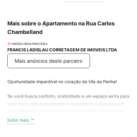
Mais sobre o Apartamento na Rua Carlos
Chambelland
IMOBILIÁRIA PARCEIRA
FRANCIS LADISLAU CORRETAGEM DE IMOVEIS LTDA
Mais anúncios deste parceiro
Oportunidade imperdível no coração da Vila da Penha!
Se você busca conforto, praticidade e um espaço extra para
viver bem, este apartamento é exatamente o que procura!
Um verdadeiro achado em uma das melhores localizações
do bairro.
Exibir mais
Destaques do imóvel: