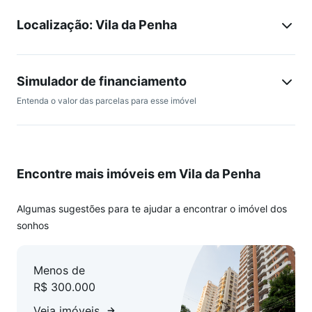
- 1º andar - fundos, garantindo mais tranquilidade
Localização: Vila da Penha
- Ambientes claros, arejados e bem distribuídos
- 65 m² de conforto
- Sala ampla
- 2 quartos espaçosos
Simulador de financiamento
- Cozinha funcional
Entenda o valor das parcelas para esse imóvel
- Banheiro social
- Área de serviço
- Varanda - um charme à parte
- Vaga de estacionamento coberta
Encontre mais imóveis em Vila da Penha
Próximo à Praça do Viseu e Oliveira Belo. A poucos passos
de comércio, transporte e toda a conveniência que a Vila da
Algumas sugestões para te ajudar a encontrar o imóvel dos
Penha oferece.
sonhos
Aceitando financiamento bancário. Agende sua visita e
Menos de
aproveite essa oportunidade única!
R$ 300.000
Não perca essa chance de viver com qualidade e conforto!
Veja imóveis