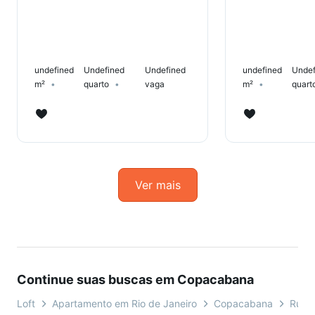
undefined
Undefined
Undefined
undefined
Undef
m²
quarto
vaga
m²
quart
Ver mais
Continue suas buscas em Copacabana
Loft
Apartamento em Rio de Janeiro
Copacabana
Rua 