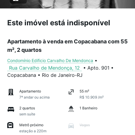
Este imóvel está indisponível
Apartamento à venda em Copacabana com 55
m², 2 quartos
•
Condomínio Edificio Carvalho De Mendonca
Rua Carvalho de Mendonça, 12
•
Apto. 901
•
Copacabana
•
Rio de Janeiro
-
RJ
Apartamento
55 m²
7º andar ou acima
R$ 10.909 /m²
2 quartos
1 Banheiro
sem suíte
Metrô próximo
Vagas
estação a 220m