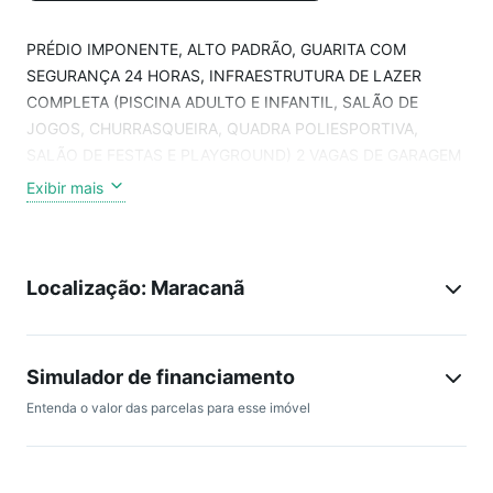
PRÉDIO IMPONENTE, ALTO PADRÃO, GUARITA COM
SEGURANÇA 24 HORAS, INFRAESTRUTURA DE LAZER
COMPLETA (PISCINA ADULTO E INFANTIL, SALÃO DE
JOGOS, CHURRASQUEIRA, QUADRA POLIESPORTIVA,
SALÃO DE FESTAS E PLAYGROUND) 2 VAGAS DE GARAGEM
ESCRITURADA. EXCELENTE PLANTA (148 M²)
Exibir mais
APARTAMENTO NO ORIGINAL, SALA EM 3 AMBIENTES, 3
BONS DORMITÓRIOS COM ARMÁRIOS SENDO 1 SUÍTE,
BANHEIRO SOCIAL E BANHEIRO AMPLO, COZINHA AMPLA
Localização: Maracanã
E PLANEJADA DE ARMÁRIOS, DEPENDÊNCIA DE
EMPREGADA COMPLETA.
Simulador de financiamento
Entenda o valor das parcelas para esse imóvel