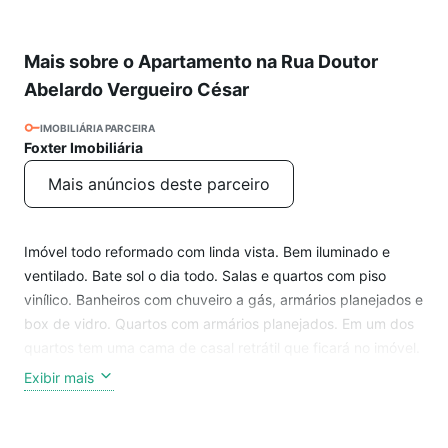
Mais sobre o Apartamento na Rua Doutor
Abelardo Vergueiro César
IMOBILIÁRIA PARCEIRA
Foxter Imobiliária
Mais anúncios deste parceiro
Imóvel todo reformado com linda vista. Bem iluminado e
ventilado. Bate sol o dia todo. Salas e quartos com piso
vinílico. Banheiros com chuveiro a gás, armários planejados e
box de vidro. Quartos com armários planejados. Em um dos
quartos tem uma cama de casal retrátil que ficará no imóvel.
A cozinha tem armários planejados e ficará com o fogão. O
Exibir mais
quarto de serviço tem armários planejados. A lavanderia tem
varal de teto. A vaga de garagem é coberta. É possível
alugar uma segunda vaga.