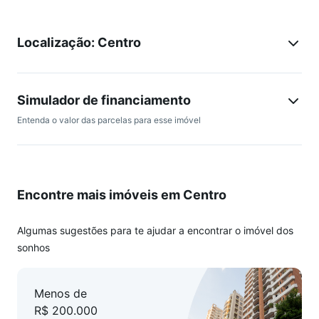
a BR 116, próximo do supermercado e shopping Bourbon, a
5 min da estação Trensurb São Leopoldo, dos melhores
Localização: Centro
restaurantes, academia, escola São Luis, comercio em geral,
bancos, farmácias, laboratórios, salão de beleza.
Prédio pequeno com poucos apartamentos, somente 02
Simulador de financiamento
andares, 02 lances de escada, com terraço coletivo para
Entenda o valor das parcelas para esse imóvel
apreciar o sol, tomar chimarrão e curtir com pet.
Agende já sua visita, atendimento online também via
whattsApp.
Encontre mais imóveis em Centro
Algumas sugestões para te ajudar a encontrar o imóvel dos
sonhos
Menos de
R$ 200.000