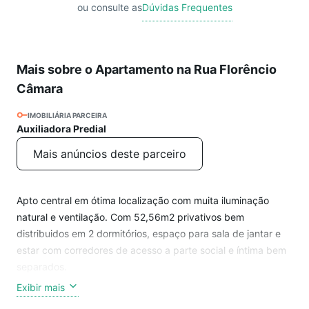
ou consulte as
Dúvidas Frequentes
Mais sobre o Apartamento na Rua Florêncio
Câmara
IMOBILIÁRIA PARCEIRA
Auxiliadora Predial
Mais anúncios deste parceiro
Apto central em ótima localização com muita iluminação
natural e ventilação. Com 52,56m2 privativos bem
distribuidos em 2 dormitórios, espaço para sala de jantar e
estar com corredores de acesso a parte social e íntima bem
separados.
Exibir mais
Rua tranquila paralela a Avenida João Correa, e fácil acesso