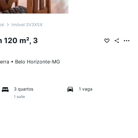
pé
Imóvel 3V3X5X
 120 m², 3
erra
•
Belo Horizonte
-
MG
3 quartos
1 vaga
1 suíte