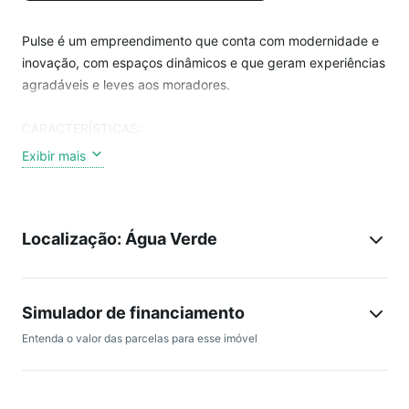
Pulse é um empreendimento que conta com modernidade e
inovação, com espaços dinâmicos e que geram experiências
agradáveis e leves aos moradores.
CARACTERÍSTICAS:
- 79m² de área privativa
Exibir mais
- Andar alto
- Vista livre
- Sacada com churrasqueira e bancada de apoio
Localização: Água Verde
- 02 dormitórios, sendo 01 Suíte
- 02 Vagas de garagem
CONDOMÍNIO:
Simulador de financiamento
- Coworking e sala de reuniões
Entenda o valor das parcelas para esse imóvel
- Quadra de esportes e playground
- Espaço gourmet e sala de jogos
- Piscina coberta e aquecida