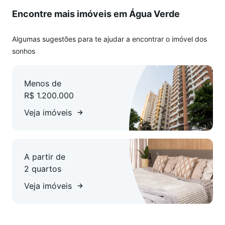
- Academia e salão de festas
Encontre mais imóveis em Água Verde
- Brinquedoteca e bicicletário
- Espaço delivery para suas encomendas
- Vagas para visitantes
Algumas sugestões para te ajudar a encontrar o imóvel dos
sonhos
Empreendimento em construção com previsão de entrega
para 06/2028.
Menos de
R$ 1.200.000
*Valores e disponibilidade sujeitos a alteração sem aviso
prévio.
Veja imóveis
A partir de
2 quartos
Veja imóveis