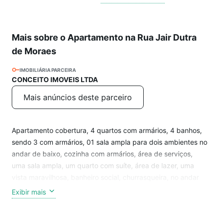
Mais sobre o Apartamento na Rua Jair Dutra
de Moraes
IMOBILIÁRIA PARCEIRA
CONCEITO IMOVEIS LTDA
Mais anúncios deste parceiro
Apartamento cobertura, 4 quartos com armários, 4 banhos,
sendo 3 com armários, 01 sala ampla para dois ambientes no
andar de baixo, cozinha com armários, área de serviços,
uma sala ampla, um quarto com suíte, área de lazer, uma
vista maravilhosa, banheiro social, churrasqueira, no andar
de cima. Ótima localização, escolas e comércio e uma praça
Exibir mais
de lazer bem em frente.