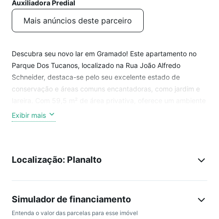
Auxiliadora Predial
Mais anúncios deste parceiro
Descubra seu novo lar em Gramado! Este apartamento no
Parque Dos Tucanos, localizado na Rua João Alfredo
Schneider, destaca-se pelo seu excelente estado de
conservação e áreas comuns encantadoras, como jardim e
lareira. Com 59,5 m² de área privativa, oferece um ambiente
aconchegante e funcional. A localização no bairro Planalto
Exibir mais
proporciona fácil acesso às belezas naturais e ao charme da
cidade. Aproveite o conforto do gás central e uma vaga de
estacionamento. Não perca a oportunidade de visitar este
Localização: Planalto
imóvel exceconteúdo removidoional. Entre em contato para
mais informações!
Simulador de financiamento
Entenda o valor das parcelas para esse imóvel