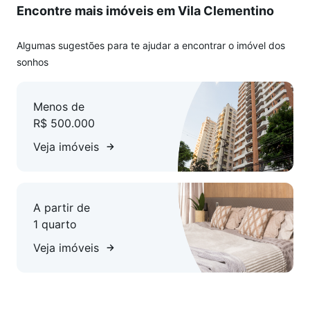
Encontre mais imóveis em Vila Clementino
fácil às principais vias da região, próximo à Avenida
Ibirapuera, Parque Ibirapuera, Rua Sena Madureira, Avenida
23 de Maio, Padarias, Restaurantes, Supermercados,
Algumas sugestões para te ajudar a encontrar o imóvel dos
Escolas, Faculdades, Hospitais e Estação do Metrô AACD e
sonhos
Santa Cruz.
Menos de
Consulte-nos sobre a disponibilidade e as informações do
R$ 500.000
imóvel anunciado. Valores sujeitos a alteração. Reservamos o
direito de corrigir possíveis erros de digitação/informação e
Veja imóveis
alterações de valores sem aviso prévio.
A partir de
1 quarto
Veja imóveis