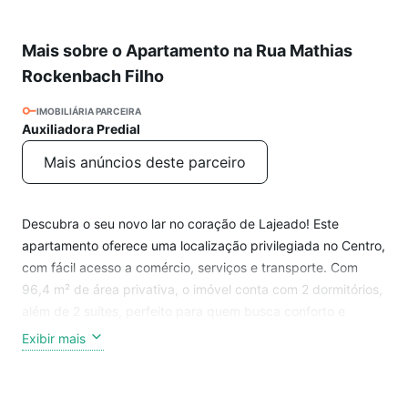
Mais sobre o Apartamento na Rua Mathias
Rockenbach Filho
IMOBILIÁRIA PARCEIRA
Auxiliadora Predial
Mais anúncios deste parceiro
Descubra o seu novo lar no coração de Lajeado! Este
apartamento oferece uma localização privilegiada no Centro,
com fácil acesso a comércio, serviços e transporte. Com
96,4 m² de área privativa, o imóvel conta com 2 dormitórios,
além de 2 suítes, perfeito para quem busca conforto e
praticidade. O edifício ED. ROCK ainda conta com elevador
Exibir mais
para sua conveniência. Permuta aceita! Não perca a chance
de conhecer este espaço incrível!