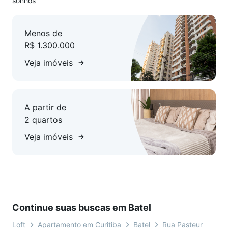
sonhos
Agende ja uma visita, você irá se surpreender!
Menos de
R$ 1.300.000
*Preços e condições de pagamento são orientativos e
poderão sofrer alterações, não refletindo às condições de
Veja imóveis
pagamentos vigentes. A unidade apresentada poderá
também não estar mais disponível para venda. Entre em
contato conosco para mais informações.
A partir de
2 quartos
Veja imóveis
Continue suas buscas em Batel
Loft
Apartamento em Curitiba
Batel
Rua Pasteur