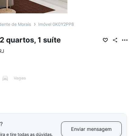
dente de Morais
Imóvel 0K0Y2PP8
 quartos, 1 suíte
RJ
Vagas
l?
Enviar mensagem
ra e tire todas as dúvidas.