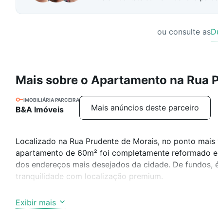
ou consulte as
D
Mais sobre o Apartamento na Rua 
IMOBILIÁRIA PARCEIRA
Mais anúncios deste parceiro
B&A Imóveis
Localizado na Rua Prudente de Morais, no ponto mais 
apartamento de 60m² foi completamente reformado e 
dos endereços mais desejados da cidade. De fundos, é 
tranquilidade com localização premium.
O imóvel conta com 2 quartos, sendo 1 suíte, sala e c
Exibir mais
entrega 100% mobiliado, com móveis, eletrodoméstico