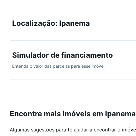
cooktop, metais de qualidade superior, marcenaria s
Equipado com 3 aparelhos de ar-condicionado split, o
Localização: Ipanema
condicionado via Alexa, com dispositivos embutidos no
maior praticidade e segurança.
O edifício possui excelente padrão, localização privil
Simulador de financiamento
aluguel de temporada. Toda a documentação está 100%
Entenda o valor das parcelas para esse imóvel
Encontre mais imóveis em Ipanema
Algumas sugestões para te ajudar a encontrar o imóve