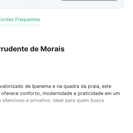
úvidas Frequentes
Prudente de Morais
valorizado de Ipanema e na quadra da praia, este
oferece conforto, modernidade e praticidade em um
silencioso e privativo, ideal para quem busca
ozinha integradas, banheiro social completo, além de
s e acabamentos de alto padrão. Possui forno,