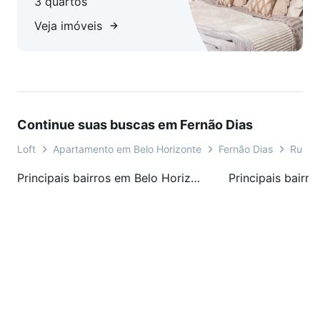
3 quartos
Veja imóveis
Continue suas buscas em Fernão Dias
Loft
Apartamento em Belo Horizonte
Fernão Dias
Rua Qu
Principais bairros em Belo Horizonte, MG