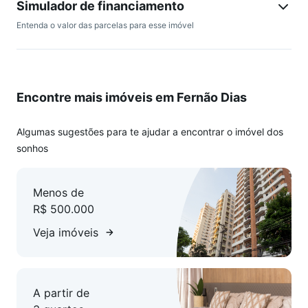
Simulador de financiamento
Cozinha Funcional e Bem Equipada: A cozinha possui uma
Entenda o valor das parcelas para esse imóvel
bancada em granito e armários planejados, com piso em
porcelanato.
Área de Serviço: Prática e bem equipada com armários e
piso em porcelanato.
Encontre mais imóveis em Fernão Dias
Condomínio:
Inclusão de Água no Valor do Condomínio: A taxa de água já
está inclusa no valor do condomínio.
Algumas sugestões para te ajudar a encontrar o imóvel dos
Sistema de Segurança Completo
sonhos
Torre Individual: com apenas uma torre e um número
reduzido de unidades.
Menos de
Vagas de Garagem:
R$ 500.000
02 Vagas em Linha, Cobertas e Demarcadas: Duas vagas de
garagem.
Veja imóveis
Valores sujeitos à alteração sem aviso prévio.
A partir de