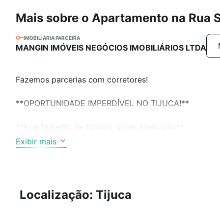
Mais sobre o Apartamento na Rua S
IMOBILIÁRIA PARCEIRA
MANGIN IMÓVEIS NEGÓCIOS IMOBILIÁRIOS LTDA
Fazemos parcerias com corretores!
**OPORTUNIDADE IMPERDÍVEL NO TIJUCA!**
**Apartamento de fundos, super silencioso**
**Ao lado do Metrô São Francisco Xavier**
Exibir mais
Próximo a **todo comércio, transporte, escolas e faci
**Detalhes do imóvel:**
- Sala ampla
Localização: Tijuca
- 2 quartos (1 com **grande armário embutido**)
- Banheiro amplo (**pode transformar em suíte!**)