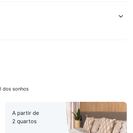
alização privilegiada**!
l dos sonhos
A partir de
2 quartos