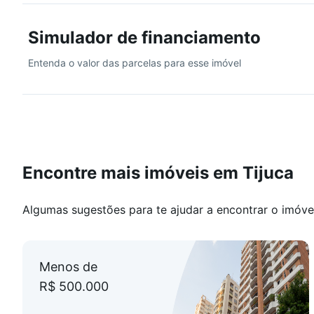
- Copa-cozinha
- Área de serviço
Simulador de financiamento
- **Dependência completa**
- Bem **ventilado e iluminado**
Entenda o valor das parcelas para esse imóvel
- **Vaga de garagem**
**Documentação 100% em dia**
**Aceita financiamento**
Perfeito para quem busca **praticidade, conforto e loc
Encontre mais imóveis em Tijuca
Algumas sugestões para te ajudar a encontrar o imóve
Menos de
R$ 500.000