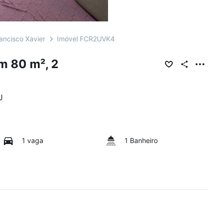
ancisco Xavier
Imóvel FCR2UVK4
m 80 m², 2
J
1 vaga
1 Banheiro