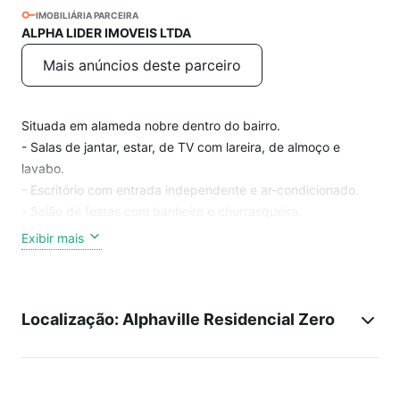
IMOBILIÁRIA PARCEIRA
ALPHA LIDER IMOVEIS LTDA
Mais anúncios deste parceiro
Situada em alameda nobre dentro do bairro.
- Salas de jantar, estar, de TV com lareira, de almoço e
lavabo.
- Escritório com entrada independente e ar-condicionado.
- Salão de festas com banheiro e churrasqueira.
- 3 suítes mais 1 suíte master com closet e banheira, todas
Exibir mais
com varanda e ar-condicionado. Copa no andar das suítes.
- Cozinha, despensa e lavanderia.
- Dormitório e WC para empregada.
Localização: Alphaville Residencial Zero
- Garagem coberta para 3 carros e descoberta para mais 3
carros.
- Piscina com 13 metros.
- 640m² de terreno.