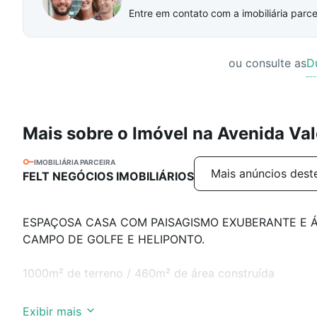
Entre em contato com a imobiliária parcei
ou consulte as
D
Mais sobre o Imóvel na Avenida Va
IMOBILIÁRIA PARCEIRA
Mais anúncios dest
FELT NEGÓCIOS IMOBILIÁRIOS
ESPAÇOSA CASA COM PAISAGISMO EXUBERANTE E Á
CAMPO DE GOLFE E HELIPONTO.
1000m² de terreno / 460m² de área construída
>> DIFERENCIAIS: terreno de esquina com muito paisagi
Exibir mais