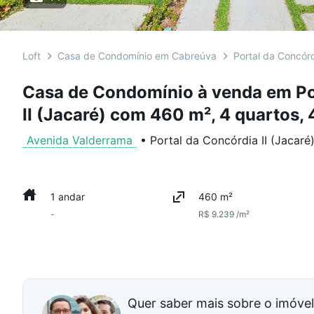
Loft
Casa de Condomínio em Cabreúva
Portal da Concórd
Casa de Condomínio à venda em Po
II (Jacaré) com 460 m², 4 quartos, 
Avenida Valderrama
•
Portal da Concórdia II (Jacaré
1 andar
460 m²
-
R$ 9.239 /m²
Quer saber mais sobre o imóve