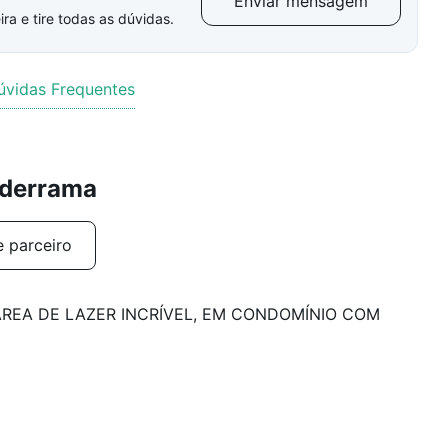
Enviar mensagem
ra e tire todas as dúvidas.
úvidas Frequentes
lderrama
e parceiro
REA DE LAZER INCRÍVEL, EM CONDOMÍNIO COM
smo; 2 suítes térreas; planejados; projeto