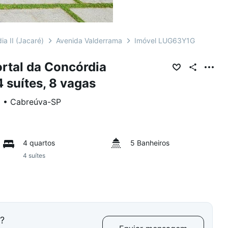
ia II (Jacaré)
Avenida Valderrama
Imóvel LUG63Y1G
rtal da Concórdia
4 suítes, 8 vagas
)
•
Cabreúva
-
SP
4 quartos
5 Banheiros
4 suítes
l?