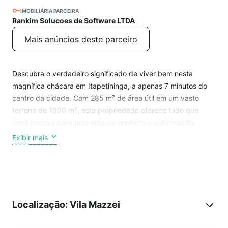
IMOBILIÁRIA PARCEIRA
Rankim Solucoes de Software LTDA
Mais anúncios deste parceiro
Descubra o verdadeiro significado de viver bem nesta
magnífica chácara em Itapetininga, a apenas 7 minutos do
centro da cidade. Com 285 m² de área útil em um vasto
terreno de 1000 m², esta propriedade oferece tudo que
você precisa para uma vida de conforto e sofisticação.
Exibir mais
Espaços amplos e confortáveis: Com 4 dormitórios, incluindo
1 suíte, e 2 salas bem arejadas, sua família terá espaço de
sobra para relaxar e se divertir.
Conveniência e funcionalidade: A propriedade conta com 3
Localização: Vila Mazzei
banheiros, uma cozinha prática, varandas acolhedoras, e
uma lavanderia espaçosa para facilitar o dia a dia.