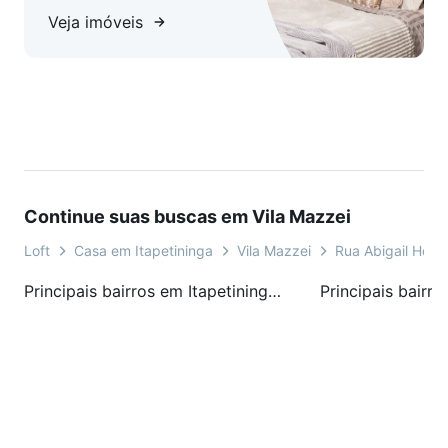
Este é o seu convite para viver uma experiência exclusiva.
Veja imóveis
Não perca a chance de realizar o sonho de viver em uma
chácara que é um verdadeiro paraíso!
Continue suas buscas em Vila Mazzei
Loft
Casa em Itapetininga
Vila Mazzei
Rua Abigail Holt
Principais bairros em Itapetininga, SP