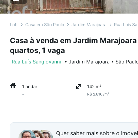
Loft
Casa em São Paulo
Jardim Marajoara
Rua Luís Sa
Casa à venda em Jardim Marajoara
quartos, 1 vaga
Rua Luís Sangiovanni
•
Jardim Marajoara
•
São Paul
1 andar
142 m²
-
R$ 2.816 /m²
Quer saber mais sobre o imóve