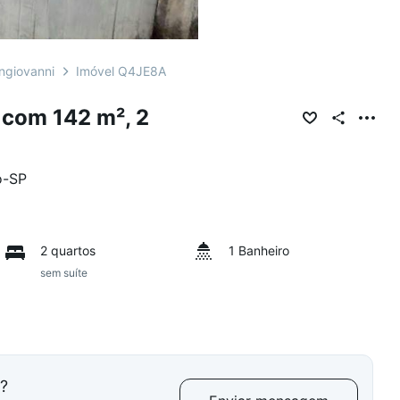
ngiovanni
Imóvel Q4JE8A
 com 142 m², 2
o
-
SP
2 quartos
1 Banheiro
sem suíte
l?