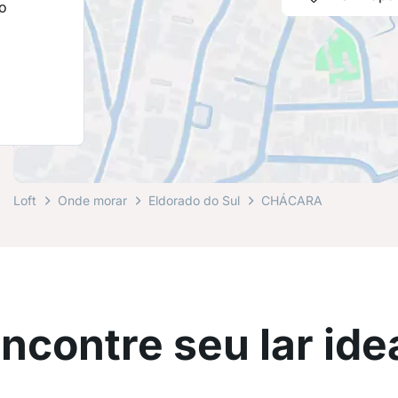
o
Loft
Onde morar
Eldorado do Sul
CHÁCARA
ncontre seu lar ide