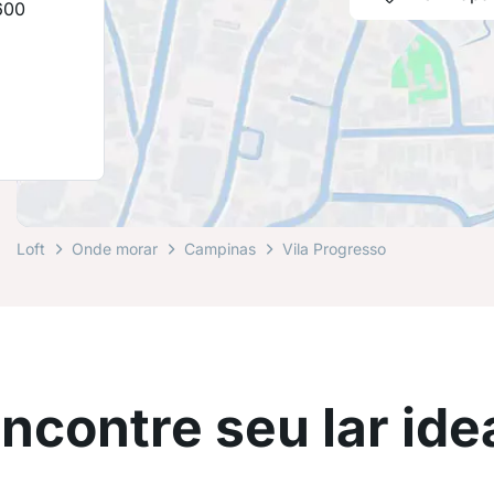
600
0
Loft
Onde morar
Campinas
Vila Progresso
ncontre seu lar ide