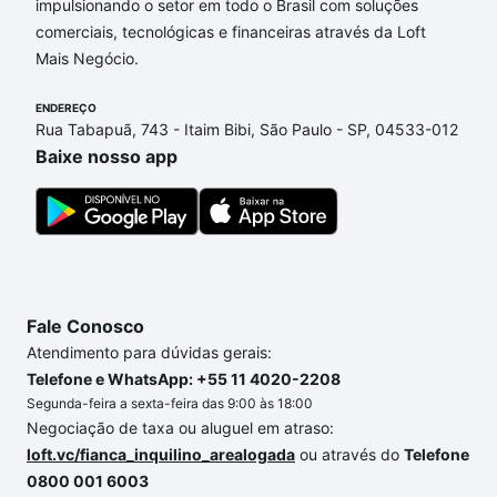
impulsionando o setor em todo o Brasil com soluções
Aqui na Loft temos a oferta ideal para você, com
comerciais, tecnológicas e financeiras através da Loft
Apartamentos com 4 suites à venda em Carlos
Mais Negócio.
Prates, Belo Horizonte, MG que custam a partir de
R$ 0 e com nossas opções de financiamento
ENDEREÇO
imobiliário as parcelas podem se adequar ao seu
Rua Tabapuã, 743 - Itaim Bibi, São Paulo - SP, 04533-012
orçamento. Se ainda tem alguma dúvida dos custos
Baixe nosso app
envolvidos no processo de compra, veja em nosso
portal
quanto custa comprar um apartamento
e
conte com a gente para comprar o imóvel dos seus
sonhos com segurança e conforto. Loft, com você
até as chaves.
Fale Conosco
Atendimento para dúvidas gerais:
Telefone e WhatsApp: +55 11 4020-2208
Segunda-feira a sexta-feira das 9:00 às 18:00
Negociação de taxa ou aluguel em atraso:
loft.vc/fianca_inquilino_arealogada
ou através do
Telefone
0800 001 6003