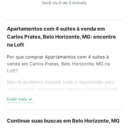
Você viu 0 de 0 imóveis
Apartamentos com 4 suites à venda em
Carlos Prates, Belo Horizonte, MG: encontre
na Loft
Por que comprar Apartamentos com 4 suites à
venda em Carlos Prates, Belo Horizonte, MG na
Loft?
Nós te ajudamos durante toda a negociação para
você realizar uma compra segura e descomplicada.
Seja em um bairro mais residencial ou perto do
Exibir mais
trabalho e do metrô, aqui você vai encontrar a
oferta ideal de Apartamentos com 4 suites à venda
em Carlos Prates, Belo Horizonte, MG para
Continue suas buscas em Belo Horizonte, MG
conquistar seu sonho. Agende uma visita presencial