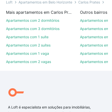
ou por videochamada, é grátis, sem compromisso e
Loft
Apartamentos em Belo Horizonte
Carlos Prates
Tip
você ainda conta com mais de 46 mil corretores e
Mais apartamentos em Carlos Prates
imobiliárias te ajudando na compra, venda ou troca
de imóveis.
Apartamentos com 2 dormitórios
Apartamentos em 
Apartamentos com 3 dormitórios
Apartamentos em C
Como escolher um imóvel?
Apartamentos com 1 suíte
Apartamentos em I
Use barra de busca no topo para pesquisar por
Apartamentos com 2 suítes
Apartamentos em P
ruas, bairros e até condomínios favoritos. Você
também pode usar os filtros como quantidade de
Apartamentos com 1 vaga
Apartamentos em J
quartos, suítes, com ou sem vaga de garagem para
Apartamentos com 2 vagas
Apartamentos em 
combinar perfeitamente com o preço, metragem e
comodidades, como piscina, academia, salão de
festas ou área verde e encontrar Apartamentos com
4 suites à venda em Carlos Prates, Belo Horizonte,
MG ideal para você na Loft.
Qual o preço de Apartamentos com 4 suites à
venda em Carlos Prates, Belo Horizonte, MG?
A Loft é especialista em soluções para imobiliárias,