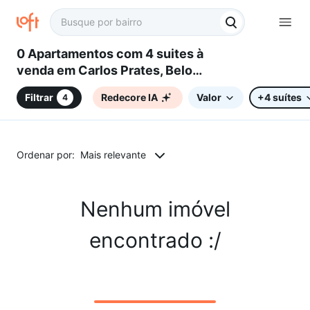
0 Apartamentos com 4 suites à
venda em Carlos Prates, Belo
Horizonte, MG
Filtrar
Redecore IA
Valor
+4 suítes
4
Ordenar por:
Mais relevante
Nenhum imóvel
encontrado :/