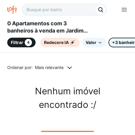
0 Apartamentos com 3
banheiros à venda em Jardim
Guanabara, Belo Horizonte, MG
Filtrar
Redecore IA
Valor
+3 banhei
4
Ordenar por:
Mais relevante
Nenhum imóvel
encontrado :/