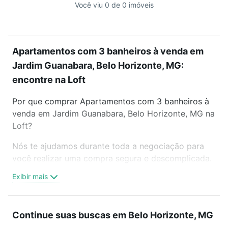
Você viu 0 de 0 imóveis
Apartamentos com 3 banheiros à venda em
Jardim Guanabara, Belo Horizonte, MG:
encontre na Loft
Por que comprar Apartamentos com 3 banheiros à
venda em Jardim Guanabara, Belo Horizonte, MG na
Loft?
Nós te ajudamos durante toda a negociação para
você realizar uma compra segura e descomplicada.
Seja em um bairro mais residencial ou perto do
Exibir mais
trabalho e do metrô, aqui você vai encontrar a
oferta ideal de Apartamentos com 3 banheiros à
venda em Jardim Guanabara, Belo Horizonte, MG
Continue suas buscas em Belo Horizonte, MG
para conquistar seu sonho. Agende uma visita