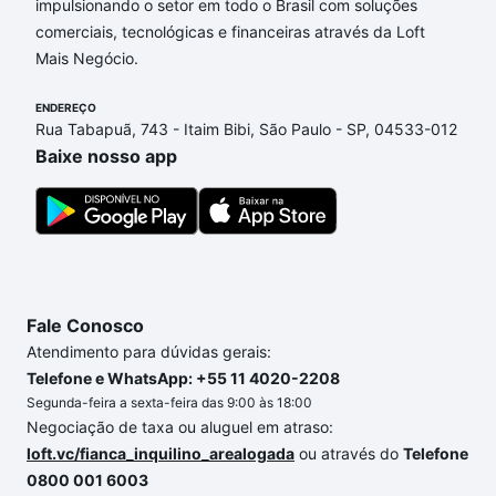
impulsionando o setor em todo o Brasil com soluções
Aqui na Loft temos a oferta ideal para você, com
comerciais, tecnológicas e financeiras através da Loft
Apartamentos com 3 banheiros à venda em Jardim
Mais Negócio.
Guanabara, Belo Horizonte, MG que custam a partir
de R$ 0 e com nossas opções de financiamento
ENDEREÇO
imobiliário as parcelas podem se adequar ao seu
Rua Tabapuã, 743 - Itaim Bibi, São Paulo - SP, 04533-012
orçamento. Se ainda tem alguma dúvida dos custos
Baixe nosso app
envolvidos no processo de compra, veja em nosso
portal
quanto custa comprar um apartamento
e
conte com a gente para comprar o imóvel dos seus
sonhos com segurança e conforto. Loft, com você
até as chaves.
Fale Conosco
Atendimento para dúvidas gerais:
Telefone e WhatsApp: +55 11 4020-2208
Segunda-feira a sexta-feira das 9:00 às 18:00
Negociação de taxa ou aluguel em atraso:
loft.vc/fianca_inquilino_arealogada
ou através do
Telefone
0800 001 6003