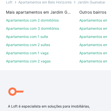
presencial ou por videochamada, é grátis, sem
Loft
Apartamentos em Belo Horizonte
Jardim Guanabara
compromisso e você ainda conta com mais de 46
Mais apartamentos em Jardim Guanabara
mil corretores e imobiliárias te ajudando na compra,
venda ou troca de imóveis.
Apartamentos com 2 dormitórios
Apartamentos em 
Apartamentos com 3 dormitórios
Apartamentos em C
Como escolher um imóvel?
Apartamentos com 1 suíte
Apartamentos em I
Use barra de busca no topo para pesquisar por
Apartamentos com 2 suítes
Apartamentos em P
ruas, bairros e até condomínios favoritos. Você
também pode usar os filtros como quantidade de
Apartamentos com 1 vaga
Apartamentos em J
quartos, suítes, com ou sem vaga de garagem para
Apartamentos com 2 vagas
Apartamentos em 
combinar perfeitamente com o preço, metragem e
comodidades, como piscina, academia, salão de
festas ou área verde e encontrar Apartamentos com
3 banheiros à venda em Jardim Guanabara, Belo
Horizonte, MG ideal para você na Loft.
Qual o preço de Apartamentos com 3 banheiros à
venda em Jardim Guanabara, Belo Horizonte, MG?
A Loft é especialista em soluções para imobiliárias,