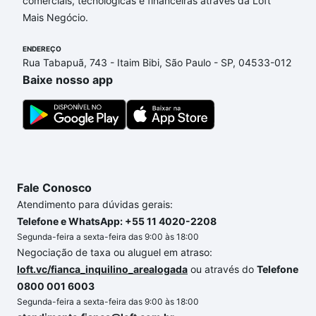
comerciais, tecnológicas e financeiras através da Loft
Horizonte, MG que custam a partir de R$ 0 e com
Mais Negócio.
nossas opções de financiamento imobiliário as
parcelas podem se adequar ao seu orçamento. Se
ENDEREÇO
ainda tem alguma dúvida dos custos envolvidos no
Rua Tabapuã, 743 - Itaim Bibi, São Paulo - SP, 04533-012
processo de compra, veja em nosso portal
quanto
Baixe nosso app
custa comprar um apartamento
e conte com a
gente para comprar o imóvel dos seus sonhos com
segurança e conforto. Loft, com você até as
chaves.
Fale Conosco
Atendimento para dúvidas gerais:
Telefone e WhatsApp: +55 11 4020-2208
Segunda-feira a sexta-feira das 9:00 às 18:00
Negociação de taxa ou aluguel em atraso:
loft.vc/fianca_inquilino_arealogada
ou através do
Telefone
0800 001 6003
Segunda-feira a sexta-feira das 9:00 às 18:00