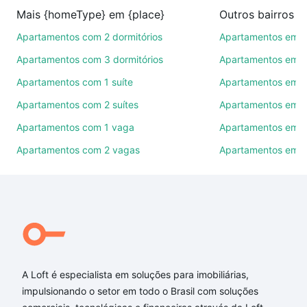
imobiliárias te ajudando na compra, venda ou troca
Mais {homeType} em {place}
de imóveis.
Apartamentos com 2 dormitórios
Apartamentos em 
Como escolher um imóvel?
Apartamentos com 3 dormitórios
Apartamentos em C
Use barra de busca no topo para pesquisar por
Apartamentos com 1 suíte
Apartamentos em I
ruas, bairros e até condomínios favoritos. Você
Apartamentos com 2 suítes
Apartamentos em P
também pode usar os filtros como quantidade de
quartos, suítes, com ou sem vaga de garagem para
Apartamentos com 1 vaga
Apartamentos em J
combinar perfeitamente com o preço, metragem e
Apartamentos com 2 vagas
Apartamentos em 
comodidades, como piscina, academia, salão de
festas ou área verde e encontrar Apartamentos com
4 banheiros à venda em Belo Horizonte, MG ideal
para você na Loft.
Qual o preço de Apartamentos com 4 banheiros à
venda em Belo Horizonte, MG?
A Loft é especialista em soluções para imobiliárias,
Aqui na Loft temos a oferta ideal para você, com
impulsionando o setor em todo o Brasil com soluções
Apartamentos com 4 banheiros à venda em Belo