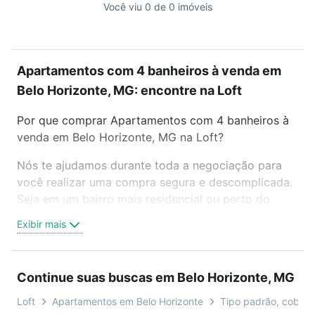
Você viu 0 de 0 imóveis
Apartamentos com 4 banheiros à venda em
Belo Horizonte, MG: encontre na Loft
Por que comprar Apartamentos com 4 banheiros à
venda em Belo Horizonte, MG na Loft?
Nós te ajudamos durante toda a negociação para
você realizar uma compra segura e descomplicada.
Seja em um bairro mais residencial ou perto do
trabalho e do metrô, aqui você vai encontrar a
Exibir mais
oferta ideal de Apartamentos com 4 banheiros à
venda em Belo Horizonte, MG para conquistar seu
sonho. Agende uma visita presencial ou por
Continue suas buscas em Belo Horizonte, MG
videochamada, é grátis, sem compromisso e você
ainda conta com mais de 46 mil corretores e
Loft
Apartamentos em Belo Horizonte
Tipo padrão, cobertu