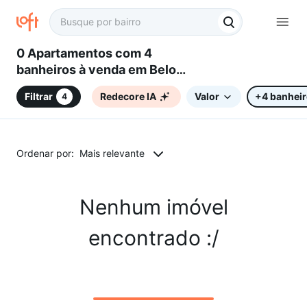
0 Apartamentos com 4
banheiros à venda em Belo
Horizonte, MG
Filtrar
Redecore IA
Valor
+4 banhei
4
Ordenar por:
Mais relevante
Nenhum imóvel
encontrado :/