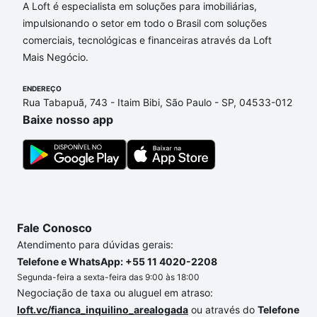
A Loft é especialista em soluções para imobiliárias,
Aqui na Loft temos a oferta ideal para você, com
impulsionando o setor em todo o Brasil com soluções
Apartamentos com 4 vagas à venda em Jardim São
comerciais, tecnológicas e financeiras através da Loft
Francisco, Águas de Lindóia, SP que custam a partir
Mais Negócio.
de R$ 0 e com nossas opções de financiamento
imobiliário as parcelas podem se adequar ao seu
ENDEREÇO
Rua Tabapuã, 743 - Itaim Bibi, São Paulo - SP, 04533-012
orçamento. Se ainda tem alguma dúvida dos custos
Baixe nosso app
envolvidos no processo de compra, veja em nosso
portal
quanto custa comprar um apartamento
e
conte com a gente para comprar o imóvel dos seus
sonhos com segurança e conforto. Loft, com você
até as chaves.
Fale Conosco
Atendimento para dúvidas gerais:
Telefone e WhatsApp: +55 11 4020-2208
Segunda-feira a sexta-feira das 9:00 às 18:00
Negociação de taxa ou aluguel em atraso:
loft.vc/fianca_inquilino_arealogada
ou através do
Telefone