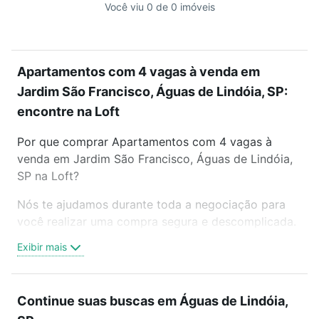
Você viu 0 de 0 imóveis
Apartamentos com 4 vagas à venda em
Jardim São Francisco, Águas de Lindóia, SP:
encontre na Loft
Por que comprar Apartamentos com 4 vagas à
venda em Jardim São Francisco, Águas de Lindóia,
SP na Loft?
Nós te ajudamos durante toda a negociação para
você realizar uma compra segura e descomplicada.
Seja em um bairro mais residencial ou perto do
Exibir mais
trabalho e do metrô, aqui você vai encontrar a
oferta ideal de Apartamentos com 4 vagas à venda
em Jardim São Francisco, Águas de Lindóia, SP para
Continue suas buscas em Águas de Lindóia,
conquistar seu sonho. Agende uma visita presencial