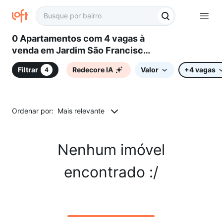
0 Apartamentos com 4 vagas à
venda em Jardim São Francisco,
Águas de Lindóia, SP
Filtrar
Redecore IA
Valor
+4 vagas
4
Ordenar por:
Mais relevante
Nenhum imóvel
encontrado :/