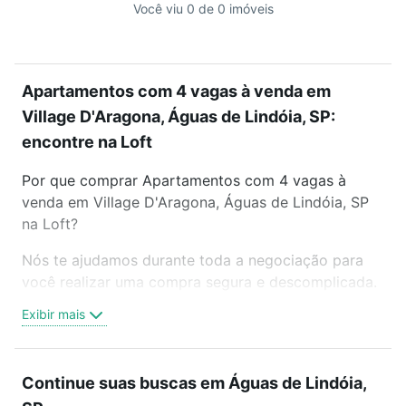
Você viu 0 de 0 imóveis
Apartamentos com 4 vagas à venda em
Village D'Aragona, Águas de Lindóia, SP:
encontre na Loft
Por que comprar Apartamentos com 4 vagas à
venda em Village D'Aragona, Águas de Lindóia, SP
na Loft?
Nós te ajudamos durante toda a negociação para
você realizar uma compra segura e descomplicada.
Seja em um bairro mais residencial ou perto do
Exibir mais
trabalho e do metrô, aqui você vai encontrar a
oferta ideal de Apartamentos com 4 vagas à venda
em Village D'Aragona, Águas de Lindóia, SP para
Continue suas buscas em Águas de Lindóia,
conquistar seu sonho. Agende uma visita presencial