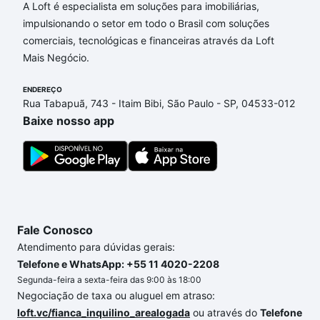
Aqui na Loft temos a oferta ideal para você, com
A Loft é especialista em soluções para imobiliárias,
Apartamentos com 4 vagas à venda em Village
impulsionando o setor em todo o Brasil com soluções
D'Aragona, Águas de Lindóia, SP que custam a
comerciais, tecnológicas e financeiras através da Loft
partir de R$ 0 e com nossas opções de
Mais Negócio.
financiamento imobiliário as parcelas podem se
adequar ao seu orçamento. Se ainda tem alguma
ENDEREÇO
Rua Tabapuã, 743 - Itaim Bibi, São Paulo - SP, 04533-012
dúvida dos custos envolvidos no processo de
Baixe nosso app
compra, veja em nosso portal
quanto custa comprar
um apartamento
e conte com a gente para comprar
o imóvel dos seus sonhos com segurança e
conforto. Loft, com você até as chaves.
Fale Conosco
Atendimento para dúvidas gerais:
Telefone e WhatsApp: +55 11 4020-2208
Segunda-feira a sexta-feira das 9:00 às 18:00
Negociação de taxa ou aluguel em atraso:
loft.vc/fianca_inquilino_arealogada
ou através do
Telefone