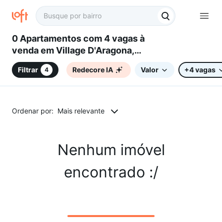
0 Apartamentos com 4 vagas à
venda em Village D'Aragona,
Águas de Lindóia, SP
Filtrar
Redecore IA
Valor
+4 vagas
4
Ordenar por:
Mais relevante
Nenhum imóvel
encontrado :/