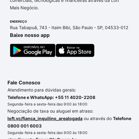
comerciais, tecnológicas e financeiras através da Loft
Grande, Piedade, SP que custam a partir de R$ 0 e
Mais Negócio.
com nossas opções de financiamento imobiliário as
parcelas podem se adequar ao seu orçamento. Se
ENDEREÇO
ainda tem alguma dúvida dos custos envolvidos no
Rua Tabapuã, 743 - Itaim Bibi, São Paulo - SP, 04533-012
processo de compra, veja em nosso portal
quanto
Baixe nosso app
custa comprar um apartamento
e conte com a
gente para comprar o imóvel dos seus sonhos com
segurança e conforto. Loft, com você até as
chaves.
Fale Conosco
Atendimento para dúvidas gerais:
Telefone e WhatsApp: +55 11 4020-2208
Segunda-feira a sexta-feira das 9:00 às 18:00
Negociação de taxa ou aluguel em atraso:
loft.vc/fianca_inquilino_arealogada
ou através do
Telefone
0800 001 6003
Segunda-feira a sexta-feira das 9:00 às 18:00