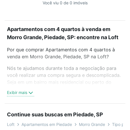
Você viu 0 de 0 imóveis
Apartamentos com 4 quartos à venda em
Morro Grande, Piedade, SP: encontre na Loft
Por que comprar Apartamentos com 4 quartos à
venda em Morro Grande, Piedade, SP na Loft?
Nós te ajudamos durante toda a negociação para
você realizar uma compra segura e descomplicada.
Seja em um bairro mais residencial ou perto do
trabalho e do metrô, aqui você vai encontrar a
Exibir mais
oferta ideal de Apartamentos com 4 quartos à
venda em Morro Grande, Piedade, SP para
conquistar seu sonho. Agende uma visita presencial
Continue suas buscas em Piedade, SP
ou por videochamada, é grátis, sem compromisso e
você ainda conta com mais de 46 mil corretores e
Loft
Apartamentos em Piedade
Morro Grande
Tipo padr