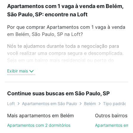
Apartamentos com 1 vaga à venda em Belém,
São Paulo, SP: encontre na Loft
Por que comprar Apartamentos com 1 vaga à venda
em Belém, São Paulo, SP na Loft?
Nós te ajudamos durante toda a negociação para
você realizar uma compra segura e descomplicada.
Seja em um bairro mais residencial ou perto do
trabalho e do metrô, aqui você vai encontrar a
Exibir mais
oferta ideal de Apartamentos com 1 vaga à venda
em Belém, São Paulo, SP para conquistar seu sonho.
Agende uma visita presencial ou por videochamada,
Continue suas buscas em São Paulo, SP
é grátis, sem compromisso e você ainda conta com
mais de 46 mil corretores e imobiliárias te ajudando
Loft
Apartamentos em São Paulo
Belém
Tipo padrão, co
na compra, venda ou troca de imóveis.
Mais apartamentos em Belém
Outros bairros e
Como escolher um imóvel?
Apartamentos com 2 dormitórios
Apartamentos em P