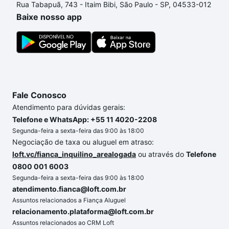
Rua Tabapuã, 743 - Itaim Bibi, São Paulo - SP, 04533-012
comprar um apartamento
e conte com a gente para
Baixe nosso app
comprar o imóvel dos seus sonhos com segurança e
conforto. Loft, com você até as chaves.
Fale Conosco
Atendimento para dúvidas gerais:
Telefone e WhatsApp: +55 11 4020-2208
Segunda-feira a sexta-feira das 9:00 às 18:00
Negociação de taxa ou aluguel em atraso:
loft.vc/fianca_inquilino_arealogada
ou através do
Telefone
0800 001 6003
Segunda-feira a sexta-feira das 9:00 às 18:00
atendimento.fianca@loft.com.br
Assuntos relacionados a Fiança Aluguel
relacionamento.plataforma@loft.com.br
Assuntos relacionados ao CRM Loft