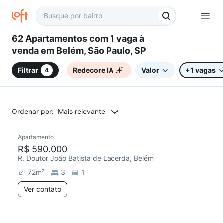
62 Apartamentos com 1 vaga à
venda em Belém, São Paulo, SP
Filtrar
Redecore IA
Valor
+1 vagas
4
Ordenar por:
Mais relevante
Apartamento
Redecorar
R$ 590.000
R. Doutor João Batista de Lacerda, Belém
72
m²
3
1
Ver contato